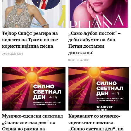
Тејлор Свифт реагира на
„Само љубов постои“ –
видеото на Трамп во кое
деби албумот на Ана
користи нејзина песна
Петан достапен
дигитално!
09/08/2026 12:08
09/08/2026 08:08
Музичко-сценски спектакл
Караванот со музичкo-
„Силно светнал ден“ во
сценскиот спектакл
Охрид во рамки на
„Силно светнал ден“, по