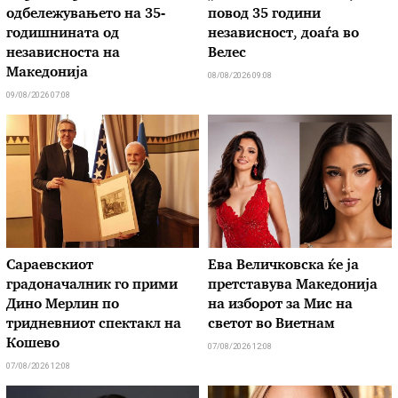
одбележувањето на 35-
повод 35 години
годишнината од
независност, доаѓа во
независноста на
Велес
Македонија
08/08/2026 09:08
09/08/2026 07:08
Сараевскиот
Ева Величковска ќе ја
градоначалник го прими
претставува Македонија
Дино Мерлин по
на изборот за Мис на
тридневниот спектакл на
светот во Виетнам
Кошево
07/08/2026 12:08
07/08/2026 12:08