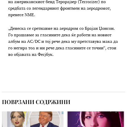
на американскиот бенд Терорајзер (Terrorizer) по
средбата со легендарниот фронтмен на аеродромот,
пренесе NME.
„Денеска се сретнавме на аеродром со Брајан Џонсон.
Го прашавме за гласините дека ќе работи на новиот
албум на AC/DC и тој рече дека му претставува мака да
го негира тоа и ни рече дека гласините се точни“, стои
во објавата на Фесјбук.
ПОВРЗАНИ СОДРЖИНИ