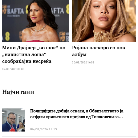
Мини Драјвер „во шок“ по
Ријана наскоро со нов
„навистина лоша“
албум
сообраќајна несреќа
06/08/2026 16:08
07/08/2026 08:08
Најчитани
Полицајците добија откази, а Обвителството ја
отфрли кривичната пријава од Тошковски за
наводни злоупотреби
06/08/2026 15:13