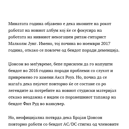
Минатата година објавено е дека иконите на рокот
работат на новиот албум кој ќе се фокусира на
работата на нивниот некогашен ритам-гитарист
Малколм Јунг. Имено, тој почина во ноември 2017
година, откако се повлече од бендот поради деменција.
Џонсон во меѓувреме, бепе присилен да го напушти
бендот во 2016 година поради проблеми со слухот и
привремено го замени Аксл Роуз. Но, почна да се
нагаѓа дека пејачот повторно ќе се состане со ро
легендите за потребите на новиот студиски материјал
откако неодамна е виден со поранешниот тапанар на
бендот Фил Руд во ванкувер.
Но, неофицијална потврда дека Брајан Џонсон
повторно работи со бендот AC/DC стигна од членовите