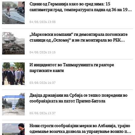
Сцени од Германија како во сред зима: 15
сантиметри град, температурата падна од 36 на 19
степени
04/08/2026 13:08
„Марковски компани“ ги демонтирала погонските
станици од „Осломеј“ и не ги монтирала во РЕК
„Битола“, стои во вештачењето на обвинителството
04/08/2026 15:15
И инцидентот во Ташмаруништa ги разгоре
партиските кавги
03/08/2026 16:37
Двајца државјани на Србија се тешко повредени во
сообраќајката на патот Прилеп-Битола
05/08/2026 13:37
Нови строги сообраќајни мерки во Aлбанија, трајно
одземање возачка дозвола за управување возило под