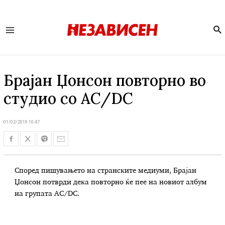
Se
Main
Menu
Брајан Џонсон повторно во
студио со AC/DC
01/02/2019 10:47
Според пишувањето на странските медиуми, Брајан
Џонсон потврди дека повторно ќе пее на новиот албум
на групата AC/DC.