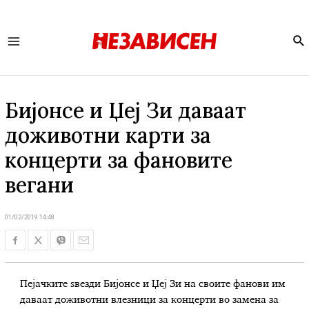
Se
Main
Menu
Бијонсе и Џеј Зи даваат
доживотни карти за
концерти за фановите
вегани
01/02/2019 14:48
Пејачките ѕвезди Бијонсе и Џеј Зи на своите фанови им
даваат доживотни влезници за концерти во замена за