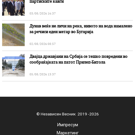
партиските кавги
03/08/2026 16:37
Дунав веќе не личи на река, нивото на вода намалено
за речиси еден метар во Бугарија
02/08/2026 08:57
Двајца државјани на Србија се тешко повредени во
сообраќајката на патот Прилеп-Битола
05/08/2026 13:37
© Независен Весник 2019 -2026
Импресум
Маркетинг