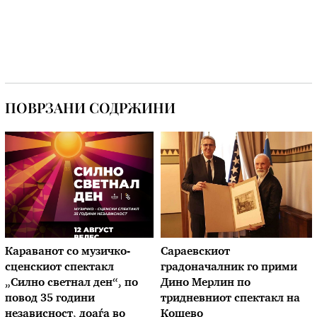
ПОВРЗАНИ СОДРЖИНИ
Караванот со музичкo-
Сараевскиот
сценскиот спектакл
градоначалник го прими
„Силно светнал ден“, по
Дино Мерлин по
повод 35 години
тридневниот спектакл на
независност, доаѓа во
Кошево