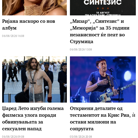
Ријана наскоро со нов
„Мизар“, „Синтезис“ и
албум
„Меморија“ за 35 години
независност ќе пеат во
06/08/2026 16:08
Струмица
06/08/2026 13:08
Џаред Лето изгуби голема
Откриени деталите од
филмска улога поради
тестаментот на Крис Риа, ѝ
обвинувањата за
остави милиони на
сексуален напад
сопругата
06/08/2026 09:08
05/08/2026 20:08