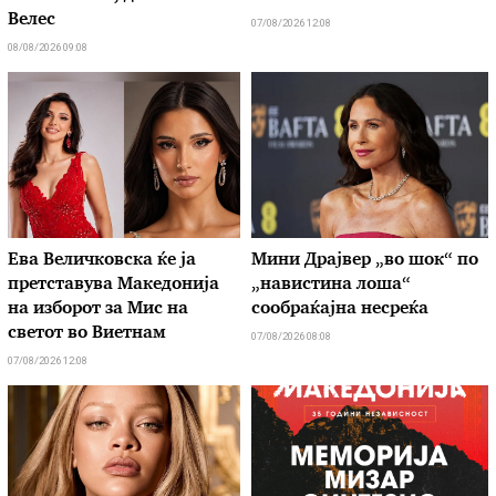
Велес
07/08/2026 12:08
08/08/2026 09:08
Ева Величковска ќе ја
Мини Драјвер „во шок“ по
претставува Македонија
„навистина лоша“
на изборот за Мис на
сообраќајна несреќа
светот во Виетнам
07/08/2026 08:08
07/08/2026 12:08