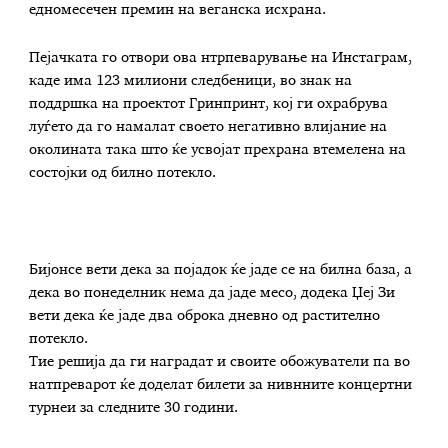
едномесечен премин на веганска исхрана.
Пејачката го отвори ова нтрпеварување на Инстаграм,
каде има 123 милиони следбеници, во знак на
поддршка на проектот Гринпринт, кој ги охрабрува
луѓето да го намалат своето негативно влијание на
околината така што ќе усвојат прехрана втемелена на
состојки од билно потекло.
Бијонсе вети дека за појадок ќе јаде се на билна база, а
дека во понеделник нема да јаде месо, додека Џеј Зи
вети дека ќе јаде два оброка дневно од растително
потекло.
Тие решија да ги наградат и своите обожуватели па во
натпреварот ќе доделат билети за нивнните концертни
турнеи за следните 30 години.