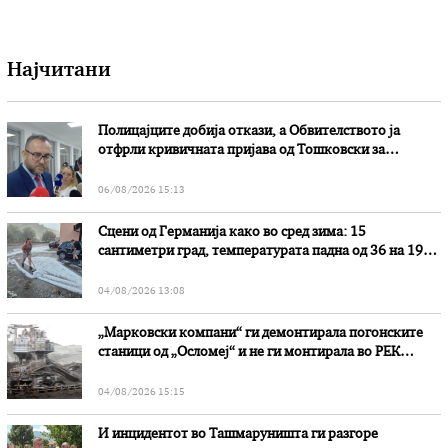
Најчитани
Полицајците добија откази, а Обвителството ја
отфрли кривичната пријава од Тошковски за
наводни злоупотреби
06/08/2026 15:13
Сцени од Германија како во сред зима: 15
сантиметри град, температурата падна од 36 на 19
степени
04/08/2026 13:08
„Марковски компани“ ги демонтирала погонските
станици од „Осломеј“ и не ги монтирала во РЕК
„Битола“, стои во вештачењето на обвинителството
04/08/2026 15:15
И инцидентот во Ташмаруништa ги разгоре