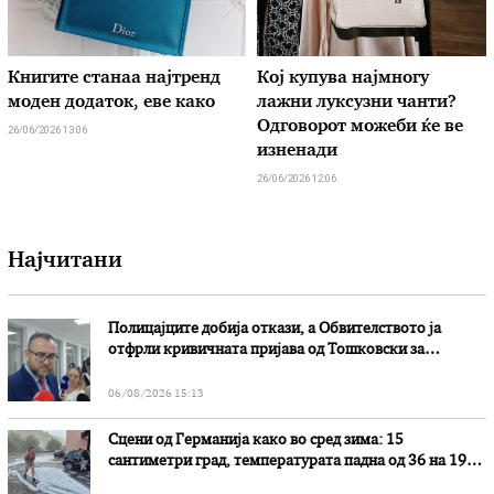
Книгите станаа најтренд
Кој купува најмногу
моден додаток, еве како
лажни луксузни чанти?
Одговорот можеби ќе ве
26/06/2026 13:06
изненади
26/06/2026 12:06
Најчитани
Полицајците добија откази, а Обвителството ја
отфрли кривичната пријава од Тошковски за
наводни злоупотреби
06/08/2026 15:13
Сцени од Германија како во сред зима: 15
сантиметри град, температурата падна од 36 на 19
степени