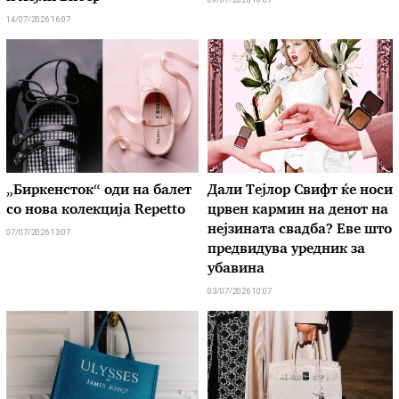
14/07/2026 16:07
„Биркенсток“ оди на балет
Дали Тејлор Свифт ќе носи
со нова колекција Repetto
црвен кармин на денот на
нејзината свадба? Еве што
07/07/2026 13:07
предвидува уредник за
убавина
03/07/2026 10:07