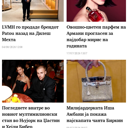
LVMH го продаде брендот
Овошно-цветен парфем на
Patou назад на Дилеш
Армани прогласен за
Мехта
најдобар мирис на
годината
04/08/2026 12:08
17/07/2026 13:07
Погледнете внатре во
Милијардерката Иша
новиот мултимилионски
Амбани ја покажа
стан во Њујорк на Џастин
најскапата чанта Биркин
и Хејли Бибер
09/07/2026 18:07