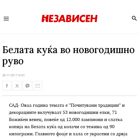
Se
Main
Menu
Белата куќа во новогодишно
руво
28/11/2017 10:05
САД- Оваа година темата е “Почитувани традиции“ и
декорациите вклучуваат 53 новогодишни елки, 71
Божиќен венец, повеќе од 12.000 лампиони и слатка
копија на Белата куќа од колачи со тежина од 90
килограми. Главното фоаје и хала се украсени со дрвја