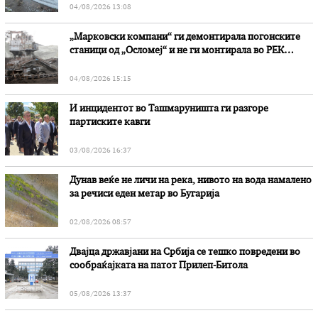
04/08/2026 13:08
„Марковски компани“ ги демонтирала погонските
станици од „Осломеј“ и не ги монтирала во РЕК
„Битола“, стои во вештачењето на обвинителството
04/08/2026 15:15
И инцидентот во Ташмаруништa ги разгоре
партиските кавги
03/08/2026 16:37
Дунав веќе не личи на река, нивото на вода намалено
за речиси еден метар во Бугарија
02/08/2026 08:57
Двајца државјани на Србија се тешко повредени во
сообраќајката на патот Прилеп-Битола
05/08/2026 13:37