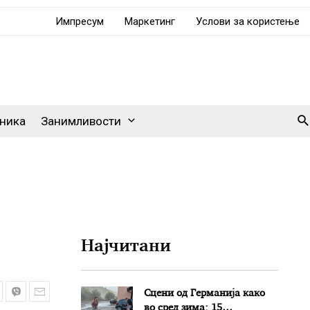
Импресум
Маркетинг
Услови за користење
Se
ника
Занимливости
Најчитани
Сцени од Германија како
во сред зима: 15