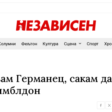
Колумни
Фељтон
Култура
Сцена
Спорт
Хро
вам Германец, сакам да
Вимблдон