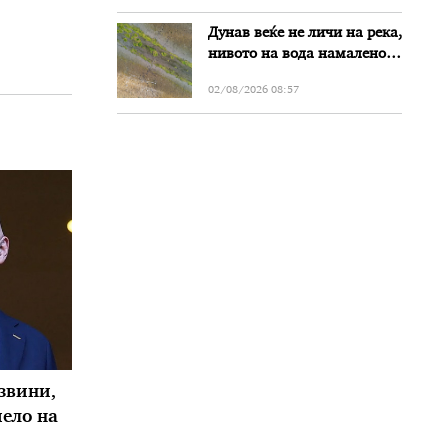
Дунав веќе не личи на река,
нивото на вода намалено
за речиси еден метар во
02/08/2026 08:57
Бугарија
звини,
чело на