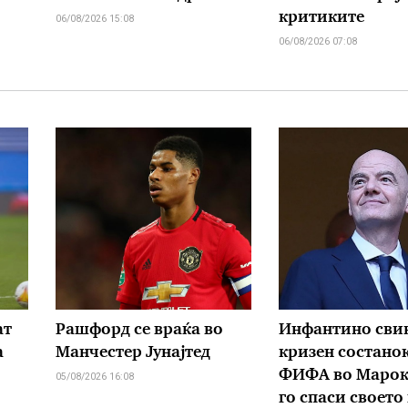
критиките
06/08/2026 15:08
06/08/2026 07:08
ат
Рашфорд се враќа во
Инфантино сви
а
Манчестер Јунајтед
кризен состанок
ФИФА во Мароко
05/08/2026 16:08
го спаси своето