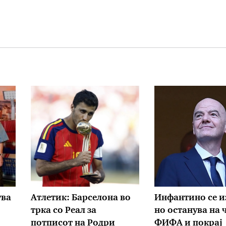
ува
Атлетик: Барселона во
Инфантино се и
трка со Реал за
но останува на 
потписот на Родри
ФИФА и покрај