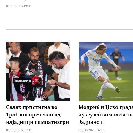
06/08/2026 19:08
Салах пристигна во
Модриќ и Џеко град
Трабзон пречекан од
луксузен комплекс н
илјадници симпатизери
Јадранот
06/08/2026 07:08
05/08/2026 16:08