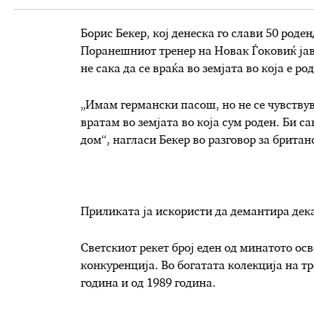
Борис Бекер, кој денеска го слави 50 роде
Поранешниот тренер на Новак Ѓоковиќ јавн
не сака да се враќа во земјата во која е ро
„Имам германски пасош, но не се чувству
вратам во земјата во која сум роден. Би с
дом“, нагласи Бекер во разговор за британ
Приликата ја искористи да демантира дека
Светскиот рекет број еден од минатото ос
конкуренција. Во богатата колекција на тр
година и од 1989 година.