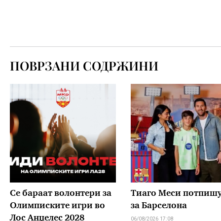
ПОВРЗАНИ СОДРЖИНИ
Се бараат волонтери за
Тиаго Меси потпиш
Олимписките игри во
за Барселона
Лос Анџелес 2028
06/08/2026 17:08