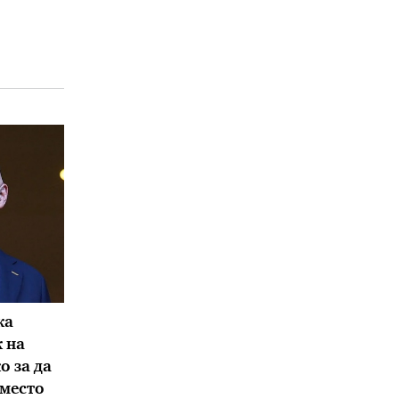
ка
 на
 за да
 место