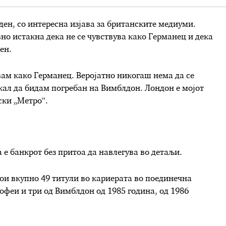
нден, со интересна изјава за британските медиуми.
о истакна дека не се чувствува како Германец и дека
ден.
вам како Германец. Веројатно никогаш нема да се
акал да бидам погребан на Вимблдон. Лондон е мојот
ски „Метро“.
 е банкрот без притоа да навлегува во детаљи.
вои вкупно 49 титули во кариерата во поединечна
офеи и три од Вимблдон од 1985 година, од 1986