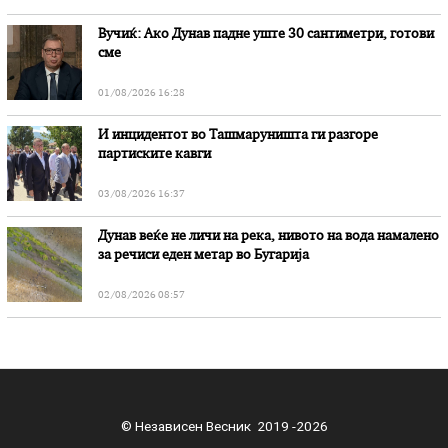
Вучиќ: Ако Дунав падне уште 30 сантиметри, готови
сме
01/08/2026 16:28
И инцидентот во Ташмаруништa ги разгоре
партиските кавги
03/08/2026 16:37
Дунав веќе не личи на река, нивото на вода намалено
за речиси еден метар во Бугарија
02/08/2026 08:57
© Независен Весник 2019 -2026