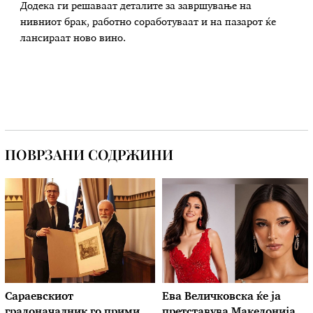
Додека ги решаваат деталите за завршување на
нивниот брак, работно соработуваат и на пазарот ќе
лансираат ново вино.
ПОВРЗАНИ СОДРЖИНИ
Сараевскиот
Ева Величковска ќе ја
градоначалник го прими
претставува Македонија