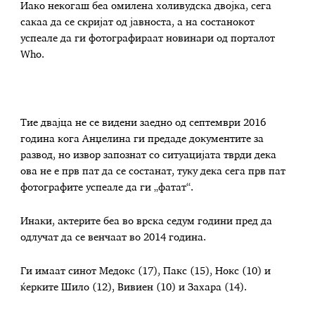
Иако некогаш беа омилена холивудска двојка, сега
сакаа да се скријат од јавноста, а на состанокот
успеале да ги фотографираат новинари од порталот
Who.
Тие двајца не се видени заедно од септември 2016
година кога Анџелина ги предаде документите за
развод, но извор запознат со ситуацијата тврди дека
ова не е прв пат да се состанат, туку дека сега прв пат
фотографите успеале да ги „фатат“.
Инаки, актерите беа во врска седум години пред да
одлучат да се венчаат во 2014 година.
Ги имаат синот Медокс (17), Пакс (15), Нокс (10) и
ќерките Шило (12), Вивиен (10) и Захара (14).