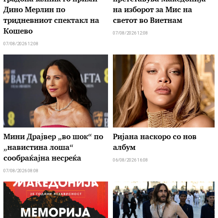
Дино Мерлин по
на изборот за Мис на
тридневниот спектакл на
светот во Виетнам
Кошево
07/08/2026 12:08
07/08/2026 12:08
Мини Драјвер „во шок“ по
Ријана наскоро со нов
„навистина лоша“
албум
сообраќајна несреќа
06/08/2026 16:08
07/08/2026 08:08