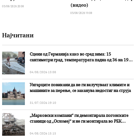
(видео)
05/08/2026 20:08
05/08/2026 19:08
Најчитани
Сцени од Германија како во сред зима: 15
сантиметри град, температурата падна од 36 на 19
степени
04/08/2026 13:08
Унгарците повикани да не ги вклучуваат климите и
машините за перење, се заканува недостиг на струја
31/07/2026 19:10
„Марковски компани“ ги демонтирала погонските
станици од „Осломеј“ и не ги монтирала во РЕК
„Битола“, стои во вештачењето на обвинителството
04/08/2026 15:15