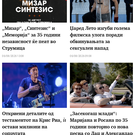
„Мизар“, „Синтезис“ и
Џаред Лето изгуби голема
„Меморија“ за 35 години
филмска улога поради
независност ќе пеат во
обвинувањата за
Струмица
сексуален напад
06/08/2026 13:08
06/08/2026 09:08
Откриени деталите од
„Засекогаш млади“:
тестаментот на Крис Риа, ѝ
Маријана и Росана по 35
остави милиони на
години повторно со нова
сопругата
песна со Дац и Александар