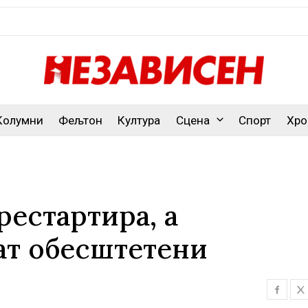
Колумни
Фељтон
Култура
Сцена
Спорт
Хро
рестартира, а
ат обесштетени