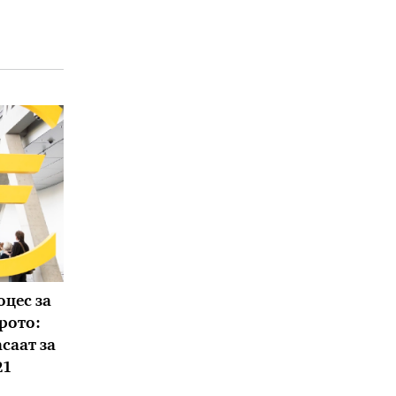
оцес за
врото:
асаат за
21