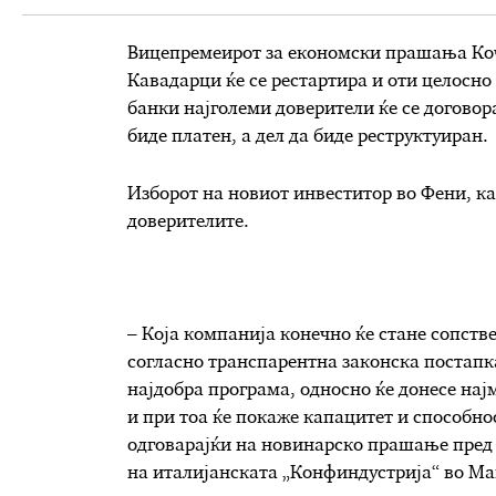
Вицепремеирот за економски прашања Коч
Кавадарци ќе се рестартира и оти целосно
банки најголеми доверители ќе се договор
биде платен, а дел да биде реструктуиран.
Изборот на новиот инвеститор во Фени, как
доверителите.
– Која компанија конечно ќе стане сопств
согласно транспарентна законска постапка
најдобра програма, односно ќе донесе нај
и при тоа ќе покаже капацитет и способно
одговарајќи на новинарско прашање пред
на италијанската „Конфиндустрија“ во Ма