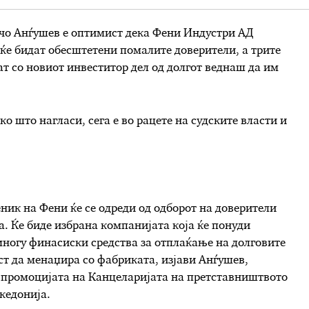
о Анѓушев е оптимист дека Фени Индустри АД
 ќе бидат обесштетени помалите доверители, а трите
ат со новиот инвеститор дел од долгот веднаш да им
о што нагласи, сега е во рацете на судските власти и
еник на Фени ќе се одреди од одборот на доверители
. Ќе биде избрана компанијата која ќе понуди
многу финасиски средства за отплаќање на долговите
ст да менаџира со фабриката, изјави Анѓушев,
 промоцијата на Канцеларијата на претставништвото
кедонија.