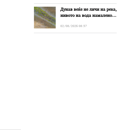
Дунав веќе не личи на река,
нивото на вода намалено
за речиси еден метар во
02/08/2026 08:57
Бугарија