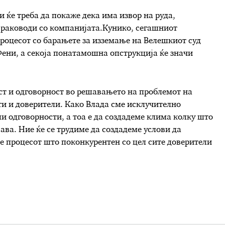
 ќе треба да покаже дека има извор на руда,
а раководи со компанијата.Кунико, сегашниот
процесот со барањете за изземање на Велешкиот суд
 Фени, а секоја понатамошна опструкција ќе значи
ст и одговорност во решавањето на проблемот на
сти и доверители. Како Влада сме исклучително
и одговорности, а тоа е да создадеме клима колку што
ава. Ние ќе се трудиме да создадеме услови да
е процесот што поконкурентен со цел сите доверители