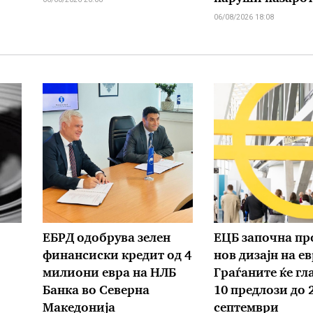
06/08/2026 18:08
ЕБРД одобрува зелен
ЕЦБ започна пр
финансиски кредит од 4
нов дизајн на е
милиони евра на НЛБ
Граѓаните ќе гл
Банка во Северна
10 предлози до 
Македонија
септември