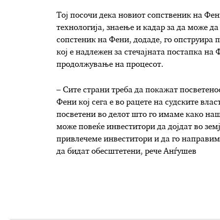
Тој посочи дека новиот сопственик на Фени
технологија, знаење и кадар за да може д
сопстеник на Фени, додаде, го опструира 
кој е надлежен за стечајната постапка на
продолжување на процесот.
– Сите страни треба да покажат посветено
Фени кој сега е во рацете на судските вла
посветени во делот што го имаме како наш
може повеќе инвеститори да дојдат во земј
привлечеме инвеститори и да го направим
да бидат обесштетени, рече Анѓушев