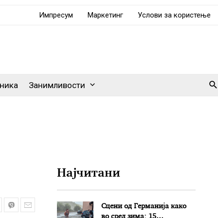
Импресум
Маркетинг
Услови за користење
Se
ника
Занимливости
Најчитани
Сцени од Германија како
во сред зима: 15