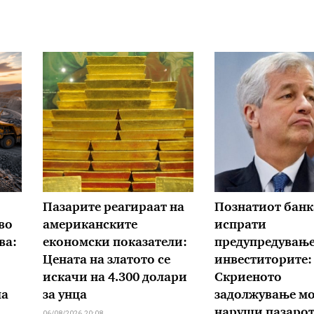
Пазарите реагираат на
Познатиот банк
во
американските
испрати
ва:
економски показатели:
предупредување
Цената на златото се
инвеститорите:
искачи на 4.300 долари
Скриеното
ла
за унца
задолжување мо
наруши пазаро
06/08/2026 20:08