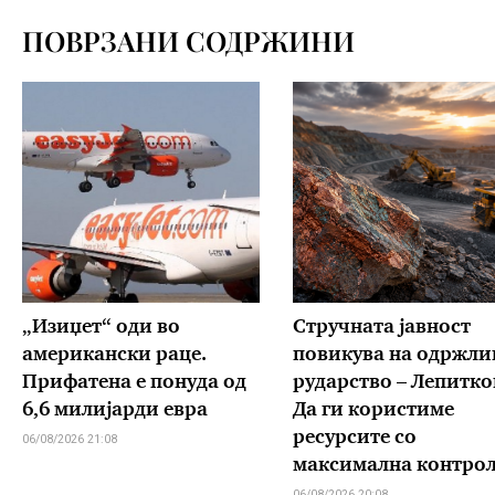
ПОВРЗАНИ СОДРЖИНИ
„Изиџет“ оди во
Стручната јавност
американски раце.
повикува на одржли
Прифатена е понуда од
рударство – Лепитко
6,6 милијарди евра
Да ги користиме
ресурсите со
06/08/2026 21:08
максимална контро
06/08/2026 20:08