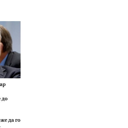
ар
 до
же да го
т