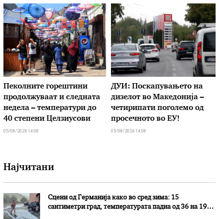
Пеколните горештини
ДУИ: Поскапувањето на
продолжуваат и следната
дизелот во Македонија –
недела – температури до
четирипати поголемо од
40 степени Целзиусови
просечното во ЕУ!
05/08/2026 14:08
05/08/2026 14:08
Најчитани
Сцени од Германија како во сред зима: 15
сантиметри град, температурата падна од 36 на 19
степени