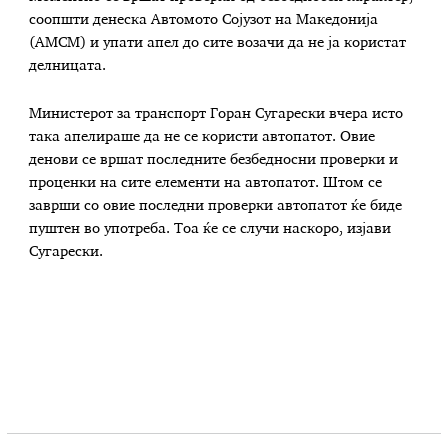
соопшти денеска Автомото Сојузот на Македонија
(АМСМ) и упати апел до сите возачи да не ја користат
делницата.
Министерот за транспорт Горан Сугарески вчера исто
така апелираше да не се користи автопатот. Овие
денови се вршат последните безбедносни проверки и
проценки на сите елементи на автопатот. Штом се
заврши со овие последни проверки автопатот ќе биде
пуштен во употреба. Тоа ќе се случи наскоро, изјави
Сугарески.