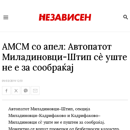
Se
Main
Menu
АМСМ со апел: Автопатот
Миладиновци-Штип сè уште
не е за сообраќај
09/03/2019 12:51
Автопатот Миладиновци–Штип, секција
Миладиновци–Кадрифаково и Кадрифаково–
Миладиновци сè уште не е пуштен за сообраќај.
Моментно се вршат проверки од безбедносен карактер,