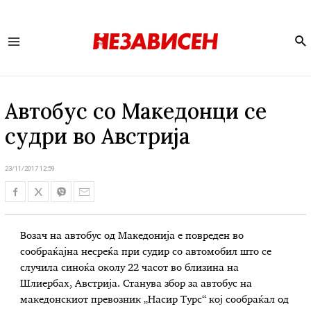
Se
Main
Menu
Автобус со Македонци се
судри во Австрија
23/11/2017 12:59
Возач на автобус од Македонија е повреден во
сообраќајна несреќа при судир со автомобил што се
случила синоќа околу 22 часот во близина на
Шлиeрбах, Австрија. Станува збор за автобус на
македонскиот превозник „Насир Турс“ кој сообраќал од