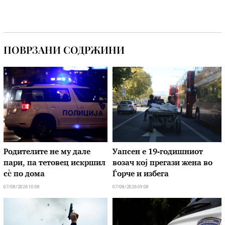
ПОВРЗАНИ СОДРЖИНИ
Родителите не му дале
Уапсен е 19-годишниот
пари, па тетовец искршил
возач кој прегази жена во
сѐ по дома
Ѓорче и избега
07/08/2026 10:08
07/08/2026 09:08