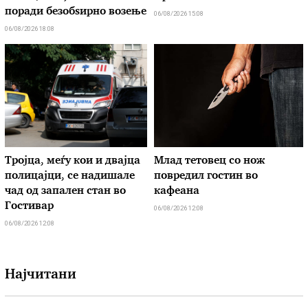
поради безобѕирно возење
06/08/2026 15:08
06/08/2026 18:08
Тројца, меѓу кои и двајца
Млад тетовец со нож
полицајци, се надишале
повредил гостин во
чад од запален стан во
кафеана
Гостивар
06/08/2026 12:08
06/08/2026 12:08
Најчитани