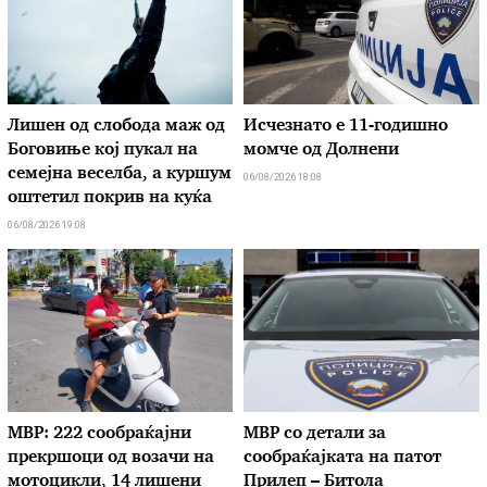
Лишен од слобода маж од
Исчезнато е 11-годишно
Боговиње кој пукал на
момче од Долнени
семејна веселба, а куршум
06/08/2026 18:08
оштетил покрив на куќа
06/08/2026 19:08
МВР: 222 сообраќајни
МВР со детали за
прекршоци од возачи на
сообраќајката на патот
мотоцикли, 14 лишени
Прилеп – Битола