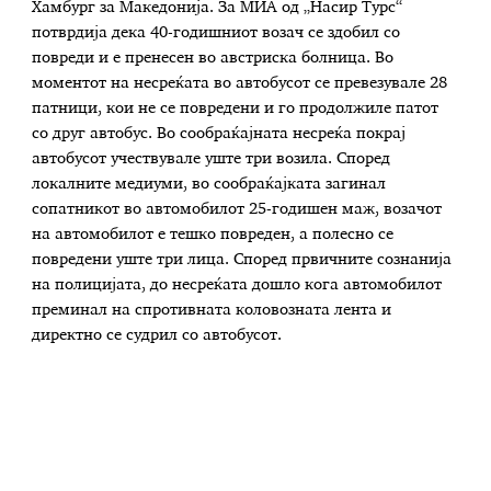
Хамбург за Македонија. За МИА од „Насир Турс“
потврдија дека 40-годишниот возач се здобил со
повреди и е пренесен во австриска болница. Во
моментот на несреќата во автобусот се превезувале 28
патници, кои не се повредени и го продолжиле патот
со друг автобус. Во сообраќајната несреќа покрај
автобусот учествувале уште три возила. Според
локалните медиуми, во сообраќајката загинал
сопатникот во автомобилот 25-годишен маж, возачот
на автомобилот е тешко повреден, а полесно се
повредени уште три лица. Според првичните сознанија
на полицијата, до несреќата дошло кога автомобилот
преминал на спротивната коловозната лента и
директно се судрил со автобусот.