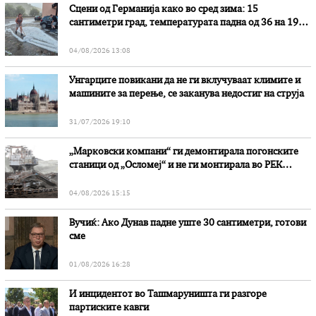
Сцени од Германија како во сред зима: 15
сантиметри град, температурата падна од 36 на 19
степени
04/08/2026 13:08
Унгарците повикани да не ги вклучуваат климите и
машините за перење, се заканува недостиг на струја
31/07/2026 19:10
„Марковски компани“ ги демонтирала погонските
станици од „Осломеј“ и не ги монтирала во РЕК
„Битола“, стои во вештачењето на обвинителството
04/08/2026 15:15
Вучиќ: Ако Дунав падне уште 30 сантиметри, готови
сме
01/08/2026 16:28
И инцидентот во Ташмаруништa ги разгоре
партиските кавги