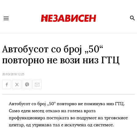
Se
Main
Menu
Автобусот со број „50“
повторно не вози низ ГТЦ
20/03/2018 12:25
Автобусот со број „50“ повторно не поминува низ ГТЦ.
Само еден месец откако на голема врата
профункционира постојката во подрумот на трговскиот
центар, од утринава таа е исклучена од системот.