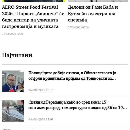
AERO Street Food Festival
Делови од Гази Баба и
2026 – Паркот „Авионче“ ќе
Бутел без електрична
биде центар на уличната
енергија
гастрономија и музиката
07/08/2026 07:08
07/08/2026 12:08
Најчитани
Полицајците добија откази, а Обвителството ја
отфрли кривичната пријава од Тошковски за
наводни злоупотреби
06/08/2026 15:13
Сцени од Германија како во сред зима: 15
сантиметри град, температурата падна од 36 на 19
степени
04/08/2026 13:08