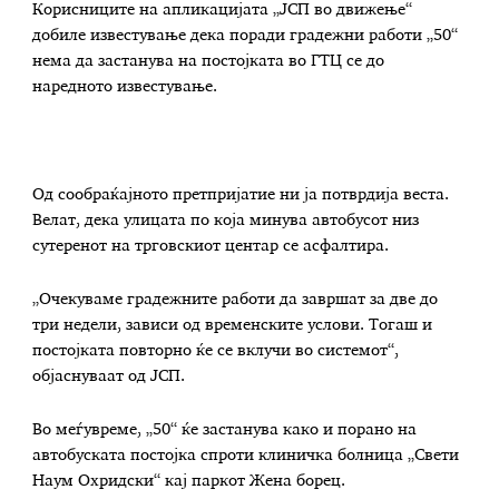
Корисниците на апликацијата „ЈСП во движење“
добиле известување дека поради градежни работи „50“
нема да застанува на постојката во ГТЦ се до
наредното известување.
Од сообраќајното претпријатие ни ја потврдија веста.
Велат, дека улицата по која минува автобусот низ
сутеренот на трговскиот центар се асфалтира.
„Очекуваме градежните работи да завршат за две до
три недели, зависи од временските услови. Тогаш и
постојката повторно ќе се вклучи во системот“,
објаснуваат од ЈСП.
Во меѓувреме, „50“ ќе застанува како и порано на
автобуската постојка спроти клиничка болница „Свети
Наум Охридски“ кај паркот Жена борец.