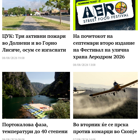
ЦУК: Три активни пожари
На почетокот на
во Долнени и во Горно
септември второ издание
Лисиче, осум се изгаснати
на Фестивал на улична
храна Аеродром 2026
08/08/2026 19:08
08/08/2026 13:08
Портокалова фаза,
Во вторник ќе се прска
температури до 40 степени
против комарци во Скопје
08/08/2026 08:08
07/08/2026 16:08