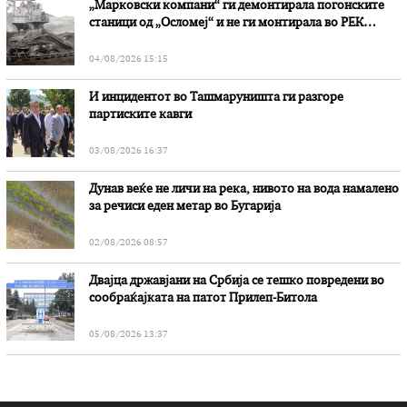
„Марковски компани“ ги демонтирала погонските
станици од „Осломеј“ и не ги монтирала во РЕК
„Битола“, стои во вештачењето на обвинителството
04/08/2026 15:15
И инцидентот во Ташмаруништa ги разгоре
партиските кавги
03/08/2026 16:37
Дунав веќе не личи на река, нивото на вода намалено
за речиси еден метар во Бугарија
02/08/2026 08:57
Двајца државјани на Србија се тешко повредени во
сообраќајката на патот Прилеп-Битола
05/08/2026 13:37