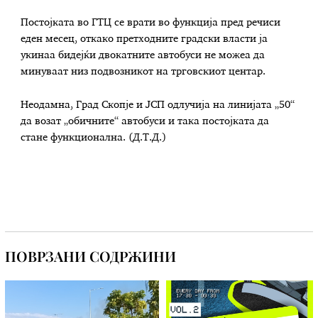
Постојката во ГТЦ се врати во функција пред речиси
еден месец, откако претходните градски власти ја
укинаа бидејќи двокатните автобуси не можеа да
минуваат низ подвозникот на трговскиот центар.
Неодамна, Град Скопје и ЈСП одлучија на линијата „50“
да возат „обичните“ автобуси и така постојката да
стане функционална. (Д.Т.Д.)
ПОВРЗАНИ СОДРЖИНИ