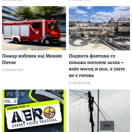
Пожар избувна кај Момин
Подната фонтана се
Поток
покажа поголем залак –
веќе месец и пол, а уште
07/08/2026 15:08
не е готова
07/08/2026 15:08