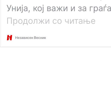
Унија, кој важи и за гра
Нови
Продолжи со читање
правила
за
влез
Независен Весник
во
ЕУ:
Што
треба
да
знаете