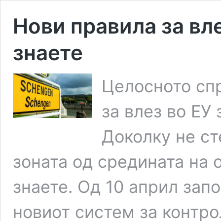
Нови правила за вле
знаете
Целосното сп
за влез во ЕУ 
Доколку не ст
зоната од средината на 
знаете. Од 10 април зап
новиот систем за контро