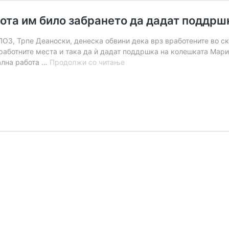
бота им било забрането да дадат поддрш
ПОЗ, Трпе Деаноски, денеска обвини дека врз вработените во ск
 работните места и така да ѝ дадат поддршка на колешката Мари
На
јална работа …
Продолжи со читање
скопските
центри
за
социјална
работа
им
било
забрането
да
дадат
поддршка
на
ранетата
колешка
од