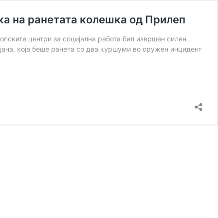
ка на ранетата колешка од Прилеп
опските центри за социјална работа бил извршен силен
јана, која беше ранета со два куршуми во оружен инцидент