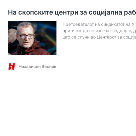
На скопските центри за социјална ра
Претседателот на синдикатот на У
притисок да не излезат надвор од
што се случи во Центарот за соци
Независен Весник