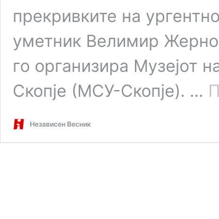
прекривките на ургентно
уметник Велимир Жерно
го организира Музејот н
Скопје (МСУ-Скопје). …
П
Независен Весник