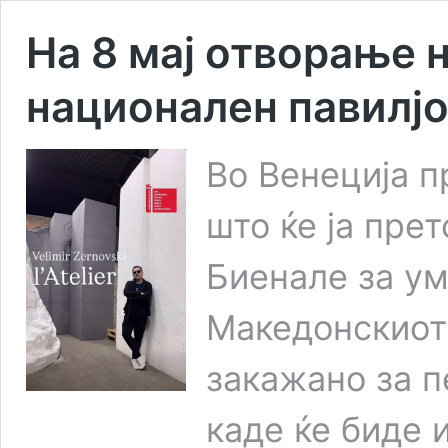
На 8 мај отворање 
национален павилјо
Во Венеција п
што ќе ја прет
Биенале за ум
Македонскиот
закажано за пе
каде ќе биде 